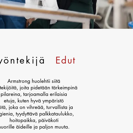
yöntekijä
Edut
Armstrong huolehtii siitä
tekijöitä, joita pidetään tärkeimpinä
pilareina, tarjoamalla erilaisia
etuja, kuten hyvä ympäristö
ötä, joka on vihreää, turvallista ja
gienia, tyydyttävä palkkataulukko,
hoitopaikka, päiväkoti
nuorille äideille ja paljon muuta.