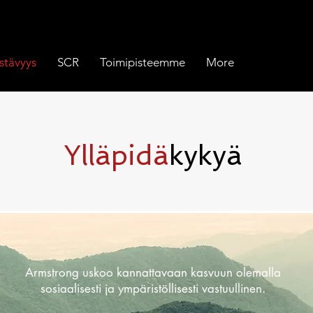
stävyys
SCR
Toimipisteemme
More
Ylläpidä
kykyä
Armstrong uskoo kannattavaan kasvuun olemalla
sosiaalisesti ja ympäristöllisesti vastuullinen.