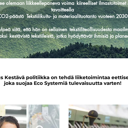
lee olemaan liikkeellepaneva voima
kiireelliset ilmastotoime
tavoitteella
 CO2-päästö
Tekstiilikuitu- ja materiaalituotanto vuoteen 20
lpeä siitä, että hän on sellainen
tekstiiliteollisuudesta maai
aksi
kestävistä tekstiileistä, jotka hyödyttävät ihmisiä ja plane
 Kestävä politiikka on tehdä liiketoimintaa eettisel
joka suojaa Eco Systemiä tulevaisuutta varten!