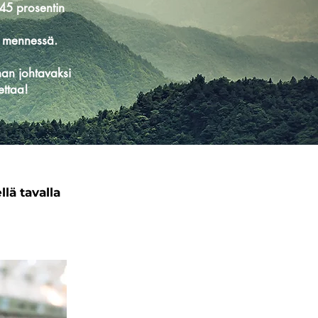
t 45 prosentin
30 mennessä.
lman johtavaksi
ettaa!
lä tavalla