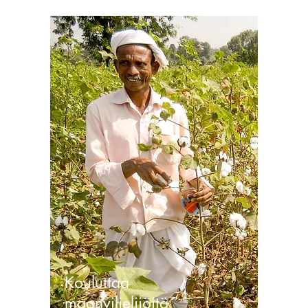
Kouluttaa
maanviljelijöitä