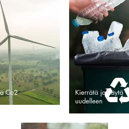
nä Co2
Kierrätä ja käytä
uudelleen