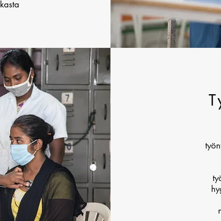
ukasta
T
työn
ty
hy