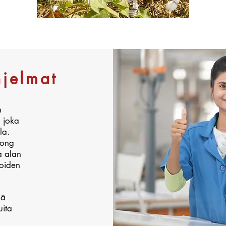
hjelmat
n
, joka
la.
rong
a alan
joiden
ää
uita