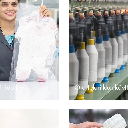
ä
Tuotteet
Ota tekniikka käyt