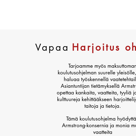
Vapaa
Harjoitus o
Tarjoamme myös maksuttoma
koulutusohjelman suurelle yleisölle
haluaa työskennellä vaatetehtail
Asiantuntijan tietämyksellä Armst
opettaa kankaita, vaatteita, tyyliä j
kulttuureja kehittääkseen harjoitteli
taitoja ja tietoja.
Tämä koulutusohjelma hyödytt
Armstrong-konsernia ja monia m
vaatteita