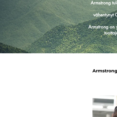
Armstrong tu
vähentynyt
Armstrong on y
tuottaj
Armstrongs