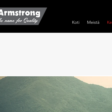
Koti
Meistä
Ke