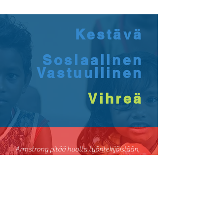
Kestävä
Sosiaalinen
Vastuullinen
Vihreä
Armstrong pitää huolta työntekijöistään,
joita pidetään tärkeimpinä tukipilareina
tarjoamalla erilaisia etuja, kuten hyvän
työympäristön, vihreän, turvallisen ja
hygieenisen, tyydyttävän palkkataulukon,
hoitopiste, lastentarha nuorille äideille ja