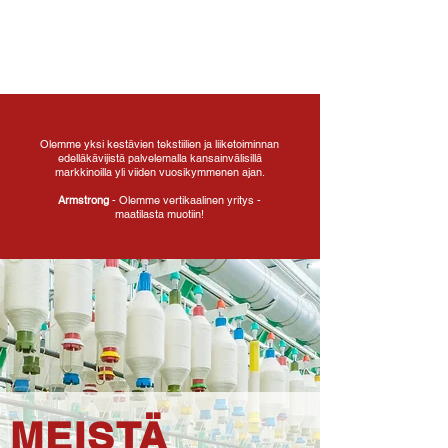
Olemme yksi kestävien tekstiilien ja liiketoiminnan
edelläkävijistä palvelemalla kansainvälisillä
markkinoilla yli viiden vuosikymmenen ajan.
Armstrong
- Olemme vertikaalinen yritys -
maatilasta muotiin!
MEISTÄ