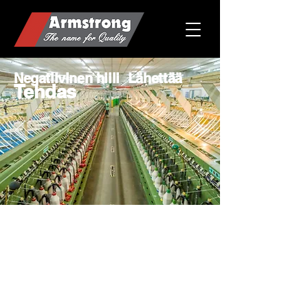
Negatiivinen hiili
Lähettää
Tehdas