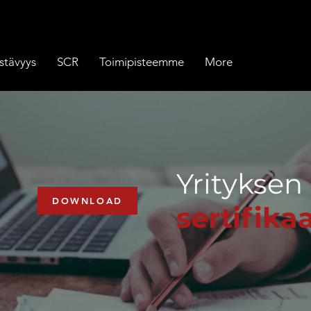
stävyys
SCR
Toimipisteemme
More
Yrityksen
DOWNLOAD
sertifikaa