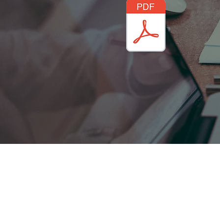
Armstrong Knitting Mills (P) 
61-C, Saminathapuram,
Anupparpalayam (viesti),
Tirupur - 641 652.