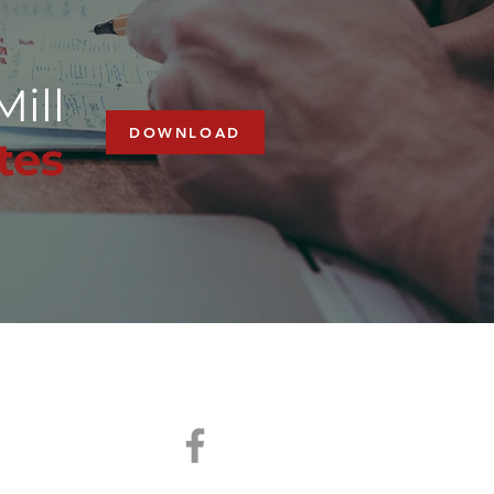
Mill
DOWNLOAD
tes
stävyys
SCR
More