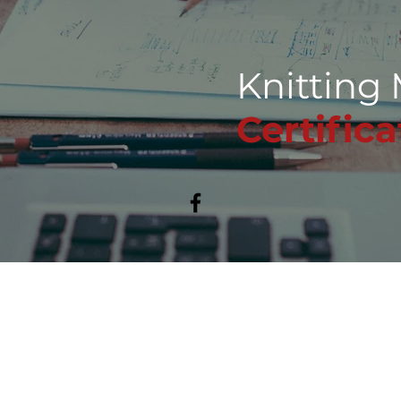
Knitting 
Certifica
Ltd.,
Koti
Meistä
Ke