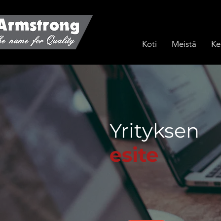
Koti
Meistä
Ke
Yrityksen
esite