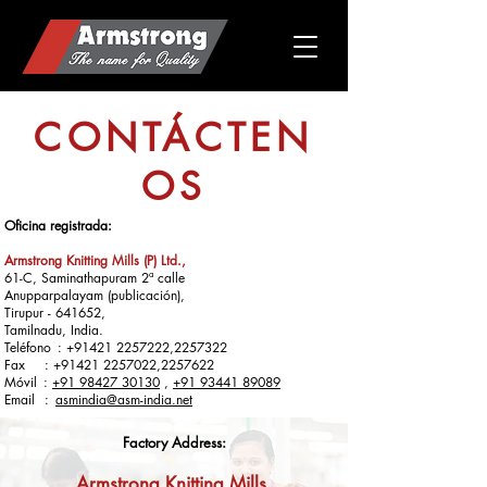
CONTÁCTEN
OS
Oficina registrada:
Armstrong Knitting Mills (P) Ltd.,
61-C, Saminathapuram 2ª calle
Anupparpalayam (publicación),
Tirupur - 641652,
Tamilnadu, India.
Teléfono
:
+91421 2257222
,
2257322
Fax
:
+91421 2257022
,
2257622
Móvil
:
+91 98427 30130
,
+91 93441 89089
Email
:
asmindia@asm-india.net
Factory Address:
Armstrong Knitting Mills,