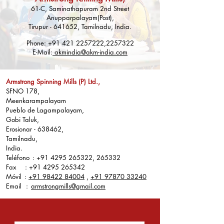
61-C, Saminathapuram 2nd Street
Anupparpalayam(Post),
Tirupur - 641652, Tamilnadu, India.
Phone:
+91 421 2257222
,
2257322
E-Mail:
akmindia@akm-india.com
Armstrong Spinning Mills (P) Ltd.,
SFNO 178,
Meenkarampalayam
Pueblo de Lagampalayam,
Gobi Taluk,
Erosionar - 638462,
Tamilnadu,
India.
Teléfono
:
+91 4295 265322
, 265332
Fax
:
+91 4295 265342
Móvil
:
+91 98422 84004
,
+91 97870 33240
Email
:
armstrongmills@gmail.com