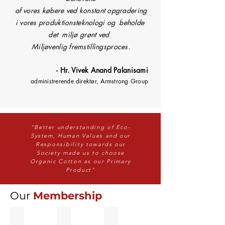
af
vores købere ved konstant opgradering
i vores produktionsteknologi og
beholde
det
miljø grønt ved
Miljøvenlig fremstillingsproces.
- Hr. Vivek Anand Palanisami
administrerende direktør, Armstrong Group
"Better understanding of Eco-
System, Human Values and our
Responsibility
towards our
Society made us to choose
Organic Cotton as our Primary
Product"
Our
Membership
Member
Advisory Chairman
Member