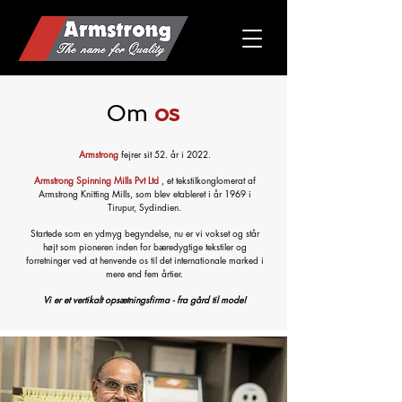
Om
os
Armstrong
fejrer sit 52. år i 2022.
Armstrong Spinning Mills Pvt Ltd
, et tekstilkonglomerat af
Armstrong Knitting Mills, som blev etableret i år 1969 i
Tirupur, Sydindien.
Startede som en ydmyg begyndelse, nu er vi vokset og står
højt som pioneren inden for bæredygtige tekstiler og
forretninger ved at henvende os til det internationale marked i
mere end fem årtier.
Vi er et vertikalt opsætningsfirma - fra gård til mode!